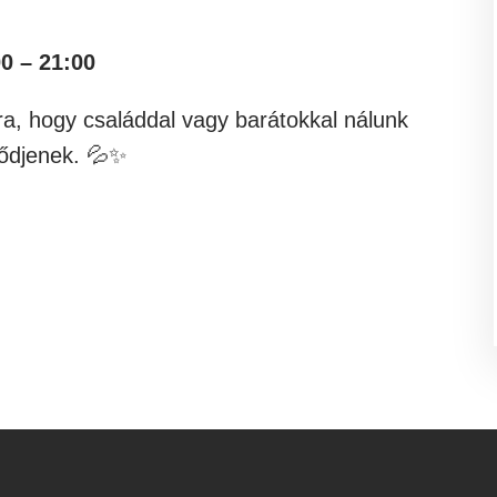
00 – 21:00
ra, hogy családdal vagy barátokkal nálunk
ltődjenek. 💦✨
t
a