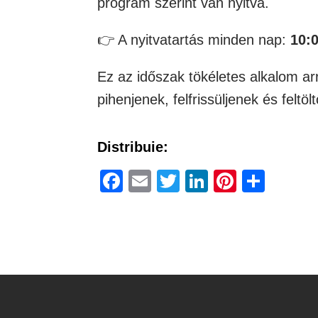
program szerint van nyitva.
👉 A nyitvatartás minden nap:
10:
Ez az időszak tökéletes alkalom ar
pihenjenek, felfrissüljenek és feltö
Distribuie:
Facebook
Email
Twitter
LinkedIn
Pinteres
Ossz
meg