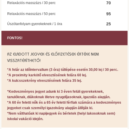
70
Relaxációs masszázs / 30 perc
95
Relaxációs masszázs / 50 perc
25
Úszótanfolyam gyerekeknek / 1 óra
FONTOS!
AZ ELADOTT JEGYEK ÉS ELŐFIZETÉSEK ÉRTÉKE NEM
VISSZATÉRÍTHETŐ!
*A felár az időintervallum (3 óra) túllépése esetén 30,00 lej / 30 perc.
*A proximity karkötő elvesztésének felára 60 lej.
*A kulcsszekrény elvesztésének felára 35 lej.
*Kedvezményes jegyet adunk ki 3 éven felüli gyerekeknek,
tanulóknak, diákoknak illetve nyugdíjasoknak, igazolás alapján.
*A 60 év feletti nők és a 65 év feletti férfiak számára a kedvezményes
jegyeket csak személyi igazolvány alapján állítják ki.
*Nem válthatóak ki napijegyek és bérletek (helyi lakosoknak sem)
iskolai vakáció idején.