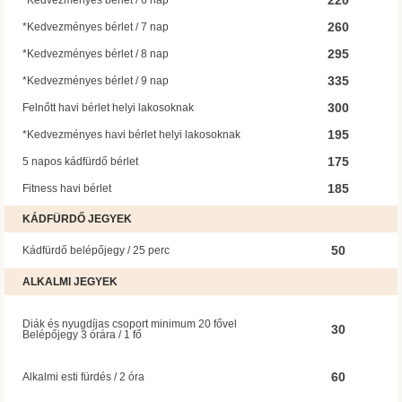
220
*Kedvezményes bérlet / 6 nap
260
*Kedvezményes bérlet / 7 nap
295
*Kedvezményes bérlet / 8 nap
335
*Kedvezményes bérlet / 9 nap
300
Felnőtt havi bérlet helyi lakosoknak
195
*Kedvezményes havi bérlet helyi lakosoknak
175
5 napos kádfürdő bérlet
185
Fitness havi bérlet
KÁDFÜRDŐ JEGYEK
50
Kádfürdő belépőjegy / 25 perc
ALKALMI JEGYEK
Diák és nyugdíjas csoport minimum 20 fővel
30
Belépőjegy 3 órára / 1 fő
60
Alkalmi esti fürdés / 2 óra