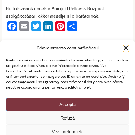
Ha tetszenek önnek a Parajdi Wellness Központ
szolgáltatásai, akkor mesélje el a barátainak:
Facebook
Email
Twitter
LinkedIn
Pinterest
Ossza
meg
Administrează consimțământul
Legfrissebb hírek
Pentru a oferi cea mai bună experiență, folosim tehnologii, cum ar fi cookie-
20+20 Wellness Ajándékutalvány – Ajándékozzon több élményt,
uri, pentru a stoca și/sau accesa informațiile despre dispozitive.
Consimțământul pentru aceste tehnologii ne permite să procesăm date, cum
miközben Parajdot is támogatja!
ar fi comportamentul de navigare sau ID-uri unice pe acest site. Dacă nu îți
2026.07.06.
dai consimțământul sau îți retragi consimțământul dat poate avea afecte
2026 Május 1-3 - Mini vakáció
negative asupra unor anumite funcționalități și funcții.
2026.04.28.
Húsvéti vakáció a Parajdi Wellness Központban - 2026
Acceptă
2026.04.01.
Síelési vakáció a Parajdi Wellness Központban!
Refuză
2026.02.03.
Úszótanfolyam gyerekeknek 2026 február 2-től
Vezi preferințele
2026.01.26.