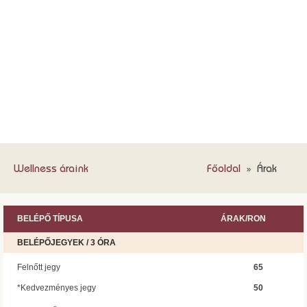
Wellness áraink
Főoldal
»
Árak
BELÉPŐ TÍPUSA
ÁRAK/RON
BELÉPŐJEGYEK / 3 ÓRA
Felnőtt jegy
65
50
*Kedvezményes jegy