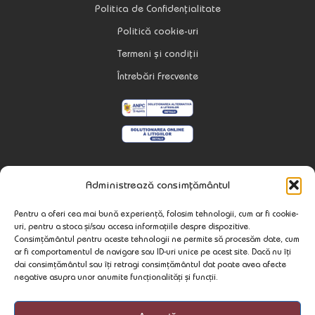
Politica de Confidențialitate
Politică cookie-uri
Termeni și condiții
Întrebări Frecvente
Contact
Administrează consimțământul
537240 Praid
Pentru a oferi cea mai bună experiență, folosim tehnologii, cum ar fi cookie-
Str. Minei Nr. 79
uri, pentru a stoca și/sau accesa informațiile despre dispozitive.
Jud. Harghita, Romania
Consimțământul pentru aceste tehnologii ne permite să procesăm date, cum
ar fi comportamentul de navigare sau ID-uri unice pe acest site. Dacă nu îți
wellnesspraid@gmail.com
dai consimțământul sau îți retragi consimțământul dat poate avea afecte
negative asupra unor anumite funcționalități și funcții.
+40 722 408 777