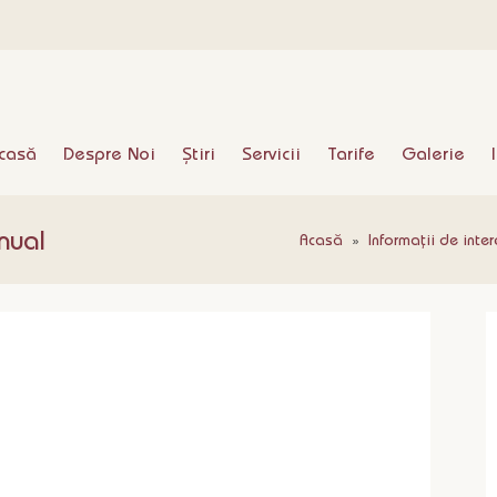
casă
Despre Noi
Știri
Servicii
Tarife
Galerie
nual
Acasă
»
Informații de inter