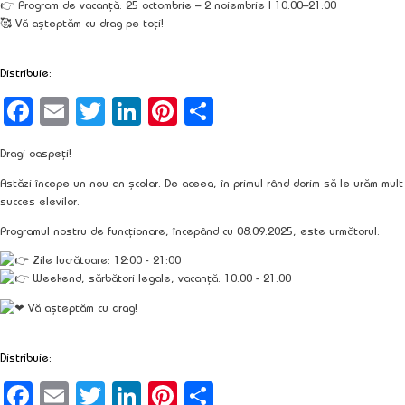
👉 Program de vacanță:
25 octombrie – 2 noiembrie | 10:00–21:00
🥰 Vă așteptăm cu drag pe toți!
Distribuie:
Facebook
Email
Twitter
LinkedIn
Pinterest
Partajează
Dragi oaspeți!
Astăzi începe un nou an școlar. De aceea, în primul rând dorim să le urăm mult
succes elevilor.
Programul nostru de funcționare, începând cu
08.09.2025
, este următorul:
Zile lucrătoare:
12:00 - 21:00
Weekend, sărbători legale, vacanță:
10:00 - 21:00
Vă așteptăm cu drag!
Distribuie:
Facebook
Email
Twitter
LinkedIn
Pinterest
Partajează