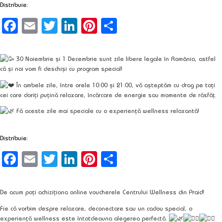
Distribuie:
Facebook
Email
Twitter
LinkedIn
Pinterest
Partajează
30 Noiembrie și 1 Decembrie sunt zile libere legale în România, astfel
că și noi vom fi deschiși cu program special!
În ambele zile, între orele
10:00 și 21:00
, vă așteptăm cu drag pe toți
cei care doriți puțină relaxare, încărcare de energie sau momente de răsfăț.
Fă aceste zile mai speciale cu o experiență wellness relaxantă!
Distribuie:
Facebook
Email
Twitter
LinkedIn
Pinterest
Partajează
De acum poți achiziționa online voucherele Centrului Wellness din Praid!
Fie că vorbim despre relaxare, deconectare sau un cadou special, o
experiență wellness este întotdeauna alegerea perfectă.