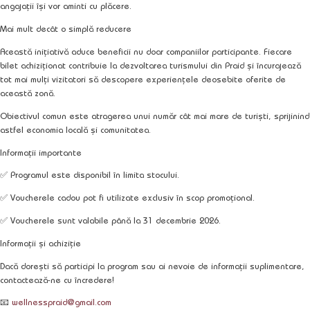
angajații își vor aminti cu plăcere.
Mai mult decât o simplă reducere
Această inițiativă aduce beneficii nu doar companiilor participante. Fiecare
bilet achiziționat contribuie la dezvoltarea turismului din Praid și încurajează
tot mai mulți vizitatori să descopere experiențele deosebite oferite de
această zonă.
Obiectivul comun este atragerea unui număr cât mai mare de turiști, sprijinind
astfel economia locală și comunitatea.
Informații importante
✅ Programul este disponibil în limita stocului.
✅ Voucherele cadou pot fi utilizate exclusiv în scop promoțional.
✅ Voucherele sunt valabile până la
31 decembrie 2026
.
Informații și achiziție
Dacă dorești să participi la program sau ai nevoie de informații suplimentare,
contactează-ne cu încredere!
📧
wellnesspraid@gmail.com