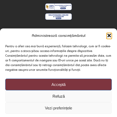
Contact
Administrează consimțământul
537240 Praid
Pentru a oferi cea mai bună experiență, folosim tehnologii, cum ar fi cookie-
Str. Minei Nr. 79
uri, pentru a stoca și/sau accesa informațiile despre dispozitive.
Jud. Harghita, Romania
Consimțământul pentru aceste tehnologii ne permite să procesăm date, cum
ar fi comportamentul de navigare sau ID-uri unice pe acest site. Dacă nu îți
wellnesspraid@gmail.com
dai consimțământul sau îți retragi consimțământul dat poate avea afecte
negative asupra unor anumite funcționalități și funcții.
+40 722 408 777
Acceptă
Refuză
Vezi preferințele
Copyright © 2026 - Neked is jobb, Online