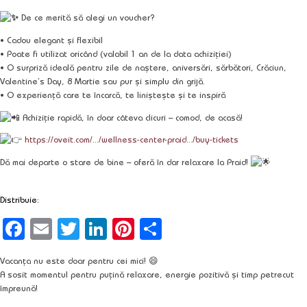
De ce merită să alegi un voucher?
• Cadou elegant și flexibil
• Poate fi utilizat oricând (valabil 1 an de la data achiziției)
• O surpriză ideală pentru zile de naștere, aniversări, sărbători, Crăciun,
Valentine’s Day, 8 Martie sau pur și simplu din grijă.
• O experiență care te încarcă, te liniștește și te inspiră
Achiziție rapidă, în doar câteva clicuri – comod, de acasă!
https://oveit.com/.../wellness-center-praid.../buy-tickets
Dă mai departe o stare de bine – oferă în dar relaxare la Praid!
Distribuie:
Facebook
Email
Twitter
LinkedIn
Pinterest
Partajează
Vacanța nu este doar pentru cei mici! 😄
A sosit momentul pentru puțină relaxare, energie pozitivă și timp petrecut
împreună!