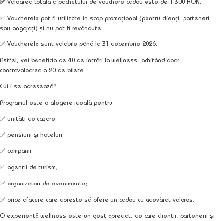
✅
Valoarea totală a pachetului de vouchere cadou este de
1.300 RON
.
✅ Voucherele pot fi utilizate în scop promoțional (pentru clienți, parteneri
sau angajați) și nu pot fi revândute.
✅ Voucherele sunt valabile până la
31 decembrie 2026
.
Astfel, vei beneficia de
40 de intrări la wellness
, achitând doar
contravaloarea a 20 de bilete.
Cui i se adresează?
Programul este o alegere ideală pentru:
✅ unități de cazare;
✅ pensiuni și hoteluri;
✅ companii;
✅ agenții de turism;
✅ organizatori de evenimente;
✅ orice afacere care dorește să ofere un cadou cu adevărat valoros.
O experiență wellness este un gest apreciat, de care clienții, partenerii și