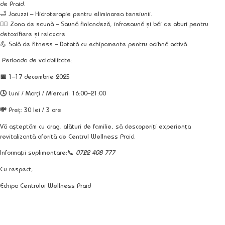
de Praid.
🛁
Jacuzzi
– Hidroterapie pentru eliminarea tensiunii.
🧖‍♀️
Zona de saună
– Saună finlandeză, infrasaună și băi de aburi pentru
detoxifiere și relaxare.
💪
Sală de fitness
– Dotată cu echipamente pentru odihnă activă.
Perioada de valabilitate:
📅
1–17 decembrie 2025
🕓
Luni / Marți / Miercuri: 16:00–21:00
💸
Preț: 30 lei / 3 ore
Vă așteptăm cu drag, alături de familie, să descoperiți experiența
revitalizantă oferită de Centrul Wellness Praid.
Informații suplimentare:
📞
0722 408 777
Cu respect,
Echipa Centrului Wellness Praid