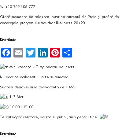
📞 +40 722 408 777
Oferă momente de relaxare, susține turismul din Praid și profită de
avantajele programului
Voucher Wellness 20+20
!
Distribuie:
Facebook
Email
Twitter
LinkedIn
Pinterest
Partajează
Mini vacanță = Timp pentru wellness
Nu doar te odihnești… ci te și reîncarci!
Suntem deschiși și în minivacanța de 1 Mai:
1–3 Mai
10:00 – 21:00
Te așteaptă relaxare, liniște și puțin „timp pentru tine”
Distribuie: