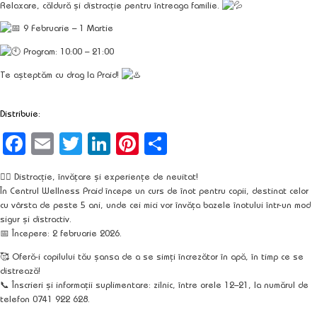
Relaxare, căldură și distracție pentru întreaga familie.
9 Februarie – 1 Martie
Program:
10:00 – 21:00
Te așteptăm cu drag la Praid!
Distribuie:
Facebook
Email
Twitter
LinkedIn
Pinterest
Partajează
🏊‍♀️ Distracție, învățare și experiențe de neuitat!
În Centrul Wellness Praid începe un curs de înot pentru copii, destinat celor
cu vârsta de peste 5 ani, unde cei mici vor învăța bazele înotului într-un mod
sigur și distractiv.
📅 Începere: 2 februarie 2026.
🥰 Oferă-i copilului tău șansa de a se simți încrezător în apă, în timp ce se
distrează!
📞 Înscrieri și informații suplimentare: zilnic, între orele 12–21, la numărul de
telefon 0741 922 628.