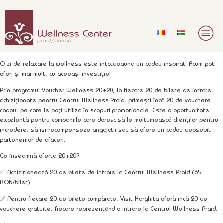
O zi de relaxare la wellness este întotdeauna un cadou inspirat. Acum poți
oferi și mai mult, cu aceeași investiție!
Prin programul
Voucher Wellness 20+20
, la fiecare 20 de bilete de intrare
achiziționate pentru Centrul Wellness Praid, primești încă 20 de vouchere
cadou, pe care le poți utiliza în scopuri promoționale. Este o oportunitate
excelentă pentru companiile care doresc să le mulțumească clienților pentru
încredere, să își recompenseze angajații sau să ofere un cadou deosebit
partenerilor de afaceri.
Ce înseamnă oferta 20+20?
✅ Achiziționează
20 de bilete de intrare
la
Centrul Wellness Praid
(65
RON/bilet).
✅ Pentru fiecare 20 de bilete cumpărate,
Visit Harghita
oferă încă
20 de
vouchere gratuite
, fiecare reprezentând o intrare la Centrul Wellness Praid.