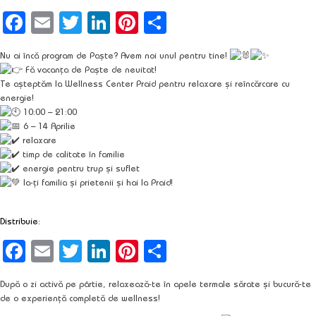
Facebook
Email
Twitter
LinkedIn
Pinterest
Partajează
Nu ai încă program de Paște? Avem noi unul pentru tine!
Fă vacanța de Paște de neuitat!
Te așteptăm la Wellness Center Praid pentru relaxare și reîncărcare cu
energie!
10:00 – 21:00
6 – 14 Aprilie
relaxare
timp de calitate în familie
energie pentru trup și suflet
Ia-ți familia și prietenii și hai la Praid!
Distribuie:
Facebook
Email
Twitter
LinkedIn
Pinterest
Partajează
După o zi activă pe pârtie, relaxează-te în apele termale sărate și bucură-te
de o experiență completă de wellness!