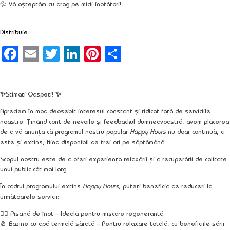
💦 Vă așteptăm cu drag pe micii înotători!
Distribuie:
Facebook
Email
Twitter
LinkedIn
Pinterest
Partajează
✨
Stimați Oaspeți!
✨
Apreciem în mod deosebit interesul constant și ridicat față de serviciile
noastre. Ținând cont de nevoile și feedbackul dumneavoastră, avem plăcerea
de a vă anunța că programul nostru popular
Happy Hours
nu doar continuă, ci
este și extins, fiind disponibil
de trei ori pe săptămână
.
Scopul nostru este de a oferi experiența relaxării și a recuperării de calitate
unui public cât mai larg.
În cadrul programului extins
Happy Hours
, puteți beneficia de reduceri la
următoarele servicii:
🏊‍♂️
Piscină de înot
– Ideală pentru mișcare regenerantă.
🧂
Bazine cu apă termală sărată
– Pentru relaxare totală, cu beneficiile sării