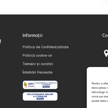
Informații
Co
ț
Politica de Confidențialitate
Politică cookie-uri
Termeni și condiții
Întrebări Frecvente
Pentru a ofer
stoca și/sau
tehnologii n
unice pe ace
poate avea a