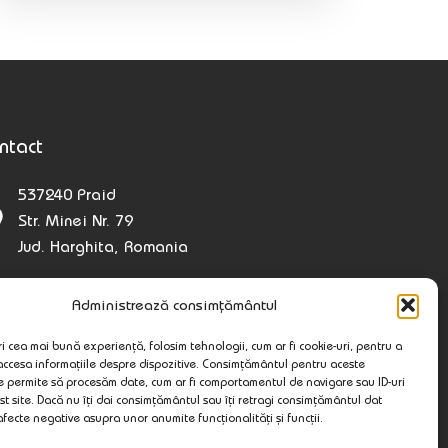
ntact
537240 Praid
Str. Minei Nr. 79
Jud. Harghita, Romania
wellnesspraid@gmail.com
Administrează consimțământul
+40 722 408 777
i cea mai bună experiență, folosim tehnologii, cum ar fi cookie-uri, pentru a
 accesa informațiile despre dispozitive. Consimțământul pentru aceste
e permite să procesăm date, cum ar fi comportamentul de navigare sau ID-uri
st site. Dacă nu îți dai consimțământul sau îți retragi consimțământul dat
fecte negative asupra unor anumite funcționalități și funcții.