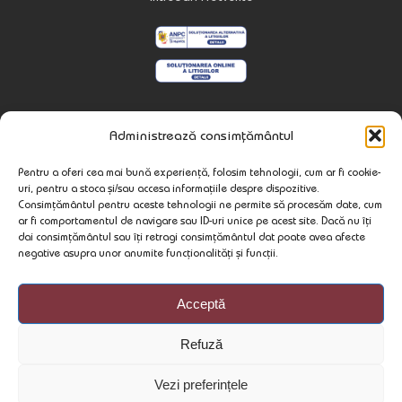
Contact
Administrează consimțământul
537240 Praid
Pentru a oferi cea mai bună experiență, folosim tehnologii, cum ar fi cookie-
Str. Minei Nr. 79
uri, pentru a stoca și/sau accesa informațiile despre dispozitive.
Jud. Harghita, Romania
Consimțământul pentru aceste tehnologii ne permite să procesăm date, cum
ar fi comportamentul de navigare sau ID-uri unice pe acest site. Dacă nu îți
wellnesspraid@gmail.com
dai consimțământul sau îți retragi consimțământul dat poate avea afecte
negative asupra unor anumite funcționalități și funcții.
+40 722 408 777
Acceptă
Refuză
Vezi preferințele
Copyright © 2026 - Neked is jobb, Online