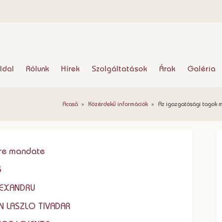
ldal
Rólunk
Hírek
Szolgáltatások
Árak
Galéria
Acasă
»
Közérdekű információk
»
Az igazgatósági tagok 
ire mandate
3
LEXANDRU
N LASZLO TIVADAR