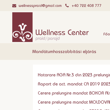
wellnesspraid@gmail.com
+40 722 408 777
Főo
Mandátumhosszabbítási eljárás
Hotarare AGA Nr.3 din 2023 prelung
Raport de act. mandat CA 2019 202
Cerere prelungire mandat BOKOR A
Cerere prelungire mandat MOLDOVA