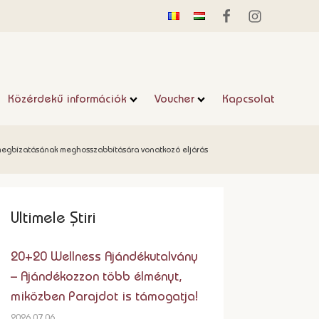
Közérdekű információk
Voucher
Kapcsolat
megbízatásának meghosszabbítására vonatkozó eljárás
Ultimele Știri
20+20 Wellness Ajándékutalvány
– Ajándékozzon több élményt,
miközben Parajdot is támogatja!
2026.07.06.