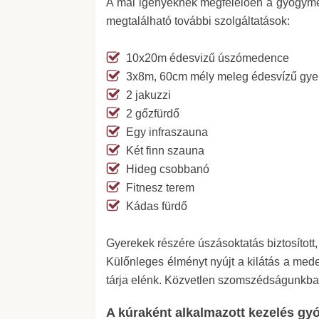
A mai igényeknek megfelelően a gyógyme
megtalálható további szolgáltatások:
10x20m édesvizű úszómedence
3x8m, 60cm mély meleg édesvízű gy
2 jakuzzi
2 gőzfürdő
Egy infraszauna
Két finn szauna
Hideg csobbanó
Fitnesz terem
Kádas fürdő
Gyerekek részére úszásoktatás biztosított,
Külőnleges élményt nyújt a kilátás a med
tárja elénk. Közvetlen szomszédságunkba
A kúraként alkalmazott kezelés gy