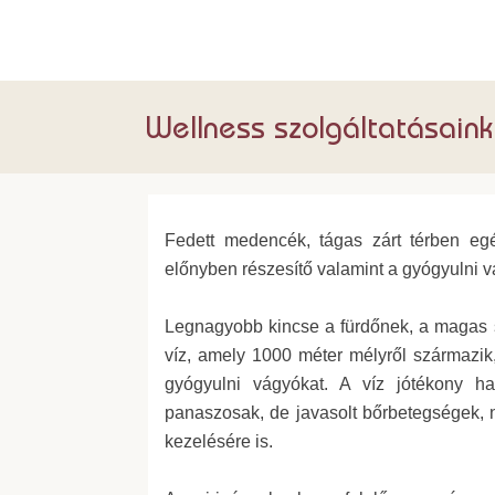
Wellness szolgáltatásaink
Fedett medencék, tágas zárt térben eg
előnyben részesítő valamint a gyógyulni vá
Legnagyobb kincse a fürdőnek, a magas s
víz, amely 1000 méter mélyről származi
gyógyulni vágyókat. A víz jótékony hat
panaszosak, de javasolt bőrbetegségek,
kezelésére is.