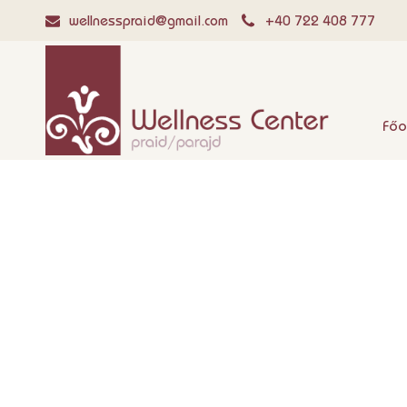
wellnesspraid@gmail.com
+40 722 408 777
Főo