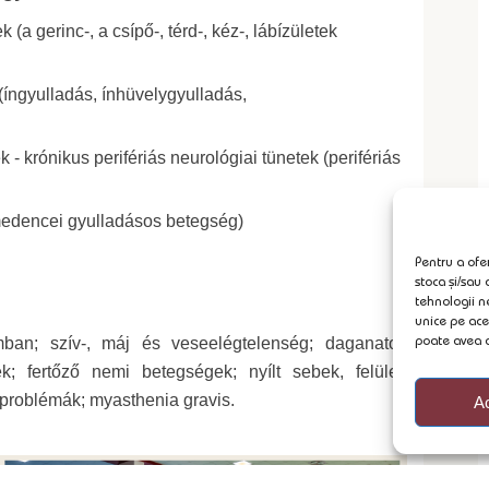
a gerinc-, a csípő-, térd-, kéz-, lábízületek
(íngyulladás, ínhüvelygyulladás,
 krónikus perifériás neurológiai tünetek (perifériás
medencei gyulladásos betegség)
Pentru a ofer
stoca și/sau
tehnologii n
unice pe ace
poate avea a
mban; szív-, máj és veseelégtelenség; daganatos
; fertőző nemi betegségek; nyílt sebek, felületi
 problémák; myasthenia gravis.
A