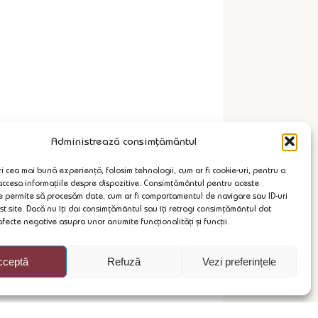
Administrează consimțământul
i cea mai bună experiență, folosim tehnologii, cum ar fi cookie-uri, pentru a
 accesa informațiile despre dispozitive. Consimțământul pentru aceste
e permite să procesăm date, cum ar fi comportamentul de navigare sau ID-uri
st site. Dacă nu îți dai consimțământul sau îți retragi consimțământul dat
fecte negative asupra unor anumite funcționalități și funcții.
cceptă
Refuză
Vezi preferințele