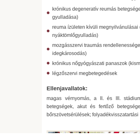
krónikus degeneratív reumás betegségek (
gyulladása)
reuma ízületen kívüli megnyilvánulásai 
nyáktömlőgyulladás)
mozgásszervi traumás rendellenességek -
idegkárosodás)
krónikus nőgyógyászati panaszok (kis
légzőszervi megbetegedések
Ellenjavallatok:
magas vérnyomás, a II. és III. stádiu
betegségek, akut és fertőző betegségek
bőrszövetsérülések; folyadékvisszatartási