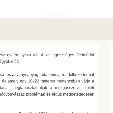
ész évben nyitva állnak az egészséges életmódot
gyók előtt.
ó- és ásványi anyag tartalommal rendelkező termál
k, és amely egy 10x20 méteres medencében várja a
ásait megtapasztalhatják a mozgásszervi, izületi
 nőgyógyászati problémák és légúti megbetegedések