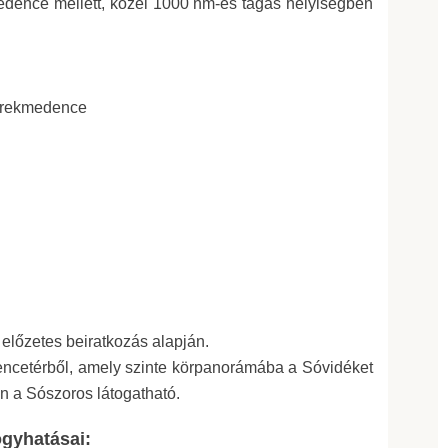
dence mellett, közel 1000 nm-es tágas helyiségben
erekmedence
 előzetes beiratkozás alapján.
encetérből, amely szinte körpanorámába a Sóvidéket
n a Sószoros látogatható.
ógyhatásai: