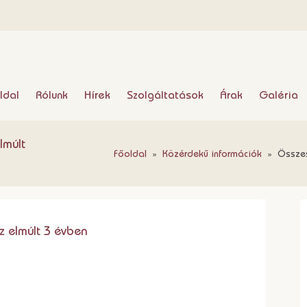
ldal
Rólunk
Hírek
Szolgáltatások
Árak
Galéria
lmúlt
Főoldal
»
Közérdekű információk
»
Összes
z elmúlt 3 évben