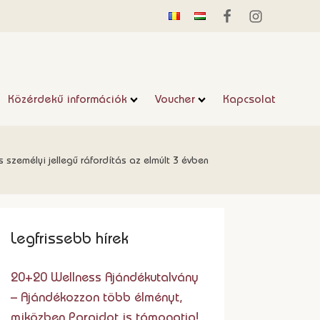
Közérdekű információk
Voucher
Kapcsolat
 személyi jellegű ráfordítás az elmúlt 3 évben
Legfrissebb hírek
20+20 Wellness Ajándékutalvány
– Ajándékozzon több élményt,
miközben Parajdot is támogatja!