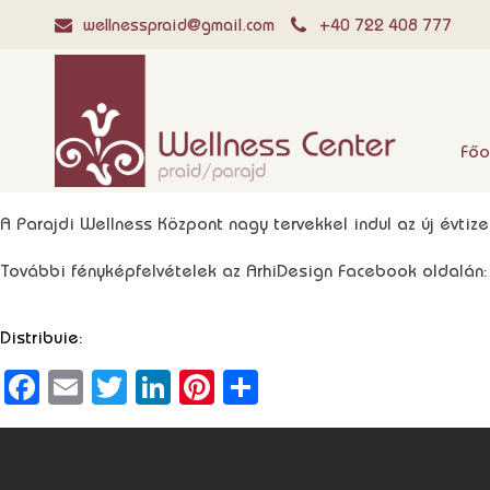
wellnesspraid@gmail.com
+40 722 408 777
Főo
A Parajdi Wellness Központ nagy tervekkel indul az új évt
További fényképfelvételek az ArhiDesign Facebook oldalán
Distribuie:
Facebook
Email
Twitter
LinkedIn
Pinterest
Ossza
meg