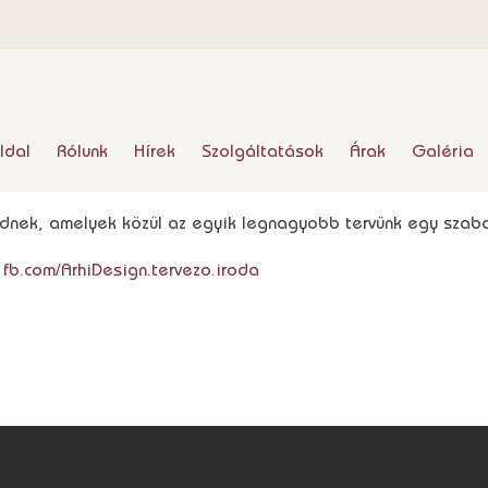
ldal
Rólunk
Hírek
Szolgáltatások
Árak
Galéria
izednek, amelyek közül az egyik legnagyobb tervünk egy sza
:
fb.com/ArhiDesign.tervezo.iroda