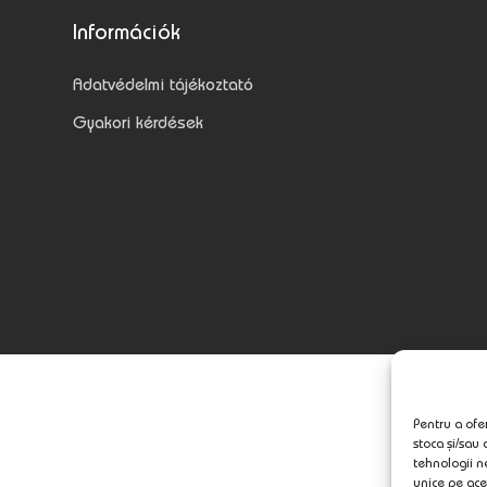
Információk
Adatvédelmi tájékoztató
Gyakori kérdések
Pentru a ofer
stoca și/sau
tehnologii n
unice pe ace