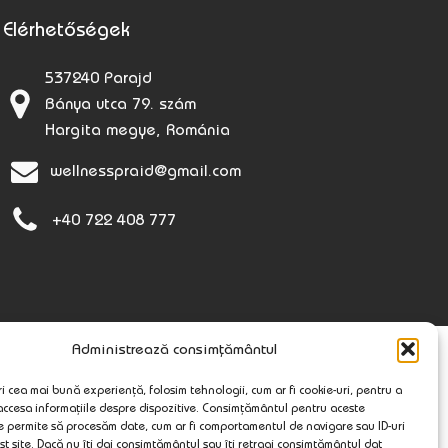
Elérhetőségek
537240 Parajd
Bánya utca 79. szám
Hargita megye, Románia
wellnesspraid@gmail.com
+40 722 408 777
Administrează consimțământul
i cea mai bună experiență, folosim tehnologii, cum ar fi cookie-uri, pentru a
 accesa informațiile despre dispozitive. Consimțământul pentru aceste
e permite să procesăm date, cum ar fi comportamentul de navigare sau ID-uri
st site. Dacă nu îți dai consimțământul sau îți retragi consimțământul dat