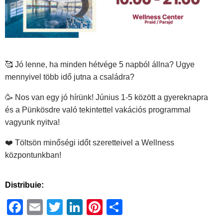
🥰 Jó lenne, ha minden hétvége 5 napból állna? Ugye
mennyivel több idő jutna a családra?
🥳 Nos van egy jó hírünk! Június 1-5 között a gyereknapra
és a Pünkösdre való tekintettel vakációs programmal
vagyunk nyitva!
❤️ Töltsön minőségi időt szeretteivel a Wellness
központunkban!
Distribuie:
Facebook
Email
Twitter
LinkedIn
Pinterest
Ossza
meg