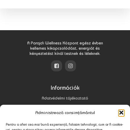
A Parajdi Wellness Központ egész évben
kellemes kikapcsolódást, energiát és
kényeztetést kínál testnek és léleknek.
Információk
Adatvédelmi tájékoztató
Gyakori kérdések
Administrează consimțământul
Pentru a oferi cea mai bună experiență, folosim tehnologii, cum ar fi cookie-
Elérhetőségek
uri, pentru a stoca și/sau accesa informațiile despre dispozitive.