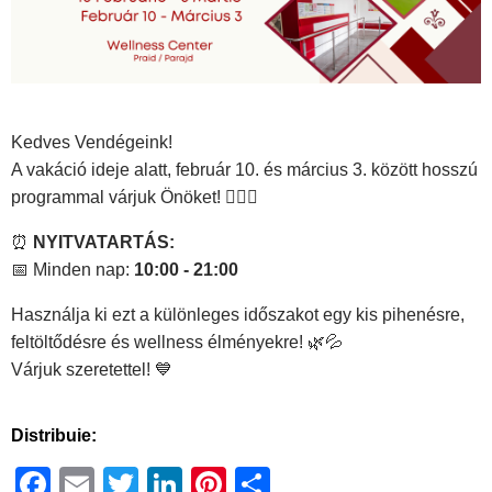
Kedves Vendégeink!
A vakáció ideje alatt, február 10. és március 3. között hosszú
programmal várjuk Önöket! 🏊‍♂️✨
⏰
NYITVATARTÁS:
📅 Minden nap:
10:00 - 21:00
Használja ki ezt a különleges időszakot egy kis pihenésre,
feltöltődésre és wellness élményekre! 🌿💦
Várjuk szeretettel! 💙
Distribuie:
Facebook
Email
Twitter
LinkedIn
Pinterest
Ossza