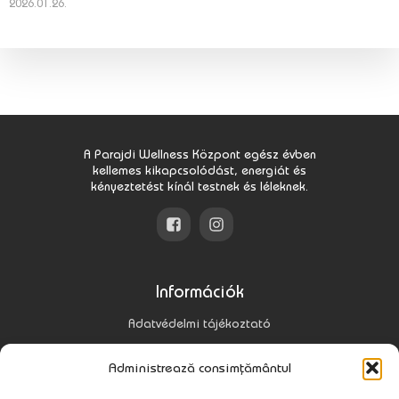
2026.01.26.
A Parajdi Wellness Központ egész évben
kellemes kikapcsolódást, energiát és
kényeztetést kínál testnek és léleknek.
Információk
Adatvédelmi tájékoztató
Gyakori kérdések
Administrează consimțământul