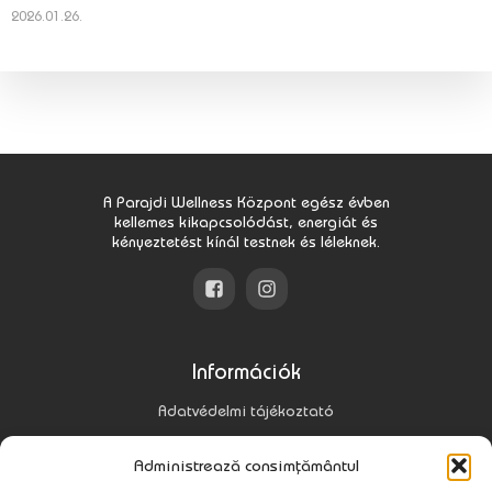
2026.01.26.
A Parajdi Wellness Központ egész évben
kellemes kikapcsolódást, energiát és
kényeztetést kínál testnek és léleknek.
Információk
Adatvédelmi tájékoztató
Gyakori kérdések
Administrează consimțământul